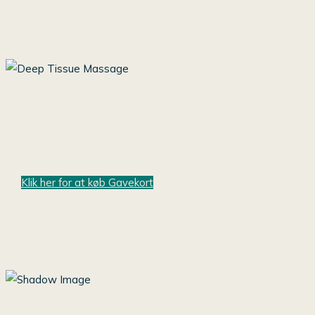
Gavekort
Et gavekort kan være en fantastisk gave
til både kæreste eller familie og venner.
Køb gavekort til massage eller akupunktur
behandling i Aalborg.
Klik her for at køb Gavekort