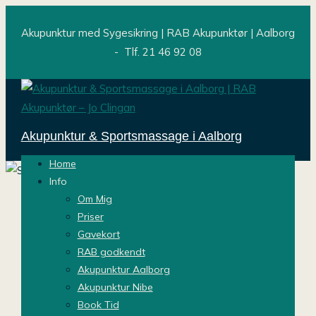
Akupunktur med Sygesikring | RAB Akupunktør | Aalborg
- Tlf. 21 46 92 08
Akupunktur & Sportsmassage i Aalborg
Home
Info
Slip af med hovedpine og muskelsmerter
Om Mig
– selv hvis intet andet har virket
Priser
Målrettet behandling af spændinger,
Gavekort
nakke/skulder smerter og kronisk
RAB godkendt
hovedpine
Akupunktur Aalborg
Book gratis konsultation
Akupunktur Nibe
Book Tid