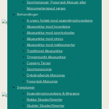
Sportsmassør, Fysiurgisk Massør eller
Massageterapeut søges
Behandlinger
4-ugers forløb mod spændingshovedpine
Akupunktur mod hovedpine
Akupunktur
Akupunktur mod sportsskader
Skånsom behandling mod smerter, stress
Akupunktur mod stress
og spændinger. Akupunktur virker, hvor
Akupunktur mod nakkesmerter
andet har svigtet. Mange oplever varig
Traditionel Akupunktur
lindring mod kroniske smerter, hovedpine
Triggerpunkt Akupunktur
og uro i kroppen. Få hjælp med akupunktur
Cupping Terapi
i Aalborg
Sportsmassage
Klik her for at booke din tid
Dybdegående Massage
Fysiurgisk Massage
Symptomer
Spændingshovedpine & Migræne
Nakke Skader/Smerter
Cupping Terapi i Aalborg
Skulder Skader/Smerter
Cupping virker som "omvendt massage" –