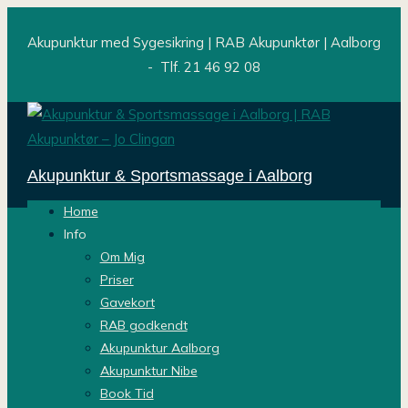
Akupunktur med Sygesikring | RAB Akupunktør | Aalborg
- Tlf. 21 46 92 08
Akupunktur & Sportsmassage i Aalborg
Home
Info
Om Mig
Jo Clingan – Massage
Priser
Gavekort
RAB godkendt
& Akupunktur Aalborg
Akupunktur Aalborg
Akupunktur Nibe
& Nibe
Book Tid