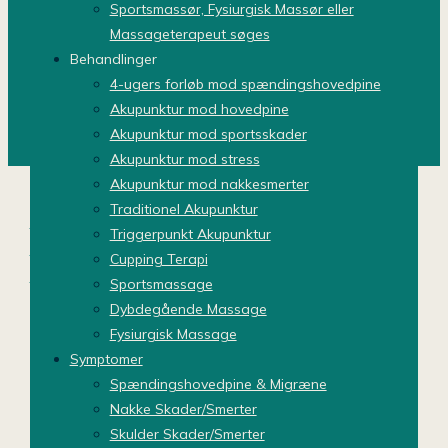
Sportsmassør, Fysiurgisk Massør eller
Massageterapeut søges
Home
Behandlinger
Jo Clingan – Massage & Akupunktur Aalborg &
4-ugers forløb mod spændingshovedpine
Nibe
Akupunktur mod hovedpine
Akupunktur mod sportsskader
Akupunktur mod stress
Akupunktur mod nakkesmerter
Traditionel Akupunktur
Triggerpunkt Akupunktur
Cupping Terapi
Sportsmassage
Dybdegående Massage
Sportsmassage v/ Jo Clingan –
Fysiurgisk Massage
Massage Aalborg.
Symptomer
RAB Massør, Fysiurgisk,
Spændingshovedpine & Migræne
Sportsmassage &
Nakke Skader/Smerter
Graviditetsmassage. Behandlinger af
Skulder Skader/Smerter