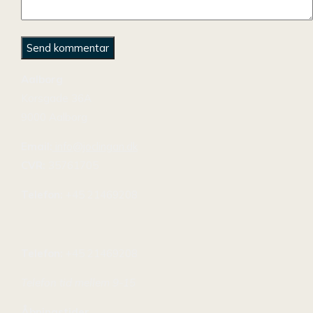
Aalborg
Korsgade 36A
9000 Aalborg
Email:
info@joclingan.dk
CVR:
35761705
Telefon:
+45 21469208
Telefon:
+45 21469208
Telefon tid mellem 9-15
Åbningstider