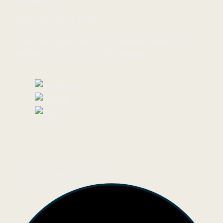
Man - Fre 09:00 - 15:30
Parkér ved døren eller 150 i Parkerings-huset på
Badehusvej 5 – 150 meter fra klinikken.
© 2026. All Right Reserved.