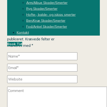
Stress, Smerter og Skader.
Arm/Albue Skader/Smerter
Ryg Skader/Smerter
Skriv et svar
Hofte-, balde- og iskias smerter
Ben/Knæ Skader/Smerter
Fod/Ankel Skader/Smerter
Kontakt
Din e-mailadresse vil ikke blive
publiceret.
Krævede felter er
Book Tid
markeret med
*